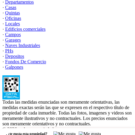
·
Departamentos
·
Casas
·
Quintas
·
Oficinas
·
Locales
·
Edificios comerciales
·
Campos
·
Garages
·
Naves Industriales
·
PHs
·
Depositos
·
Fondos De Comercio
·
Galpones
Todas las medidas enunciadas son meramente orientativas, las
medidas exactas serán las que se expresen en el respectivo título de
propiedad de cada inmueble. Todas las fotos, imagenes y videos son
meramente ilustrativos y no contractuales. Los precios enunciados
son meramente orientativos y no contractuales.
© 2026 melognopropiedades.
,
¿te gusta esta propiedad?
Software Inmobiliario - Tokko Broker