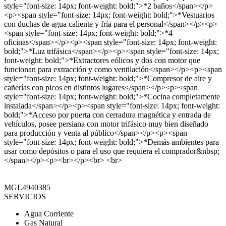
style="font-size: 14px; font-weight: bold;">*2 baños</span></p>
<p><span style="font-size: 14px; font-weight: bold;">*Vestuarios
con duchas de agua caliente y fría para el personal</span></p><p>
<span style="font-size: 14px; font-weight: bold;">*4
oficinas</span></p><p><span style="font-size: 14px; font-weight:
bold;">*Luz trifásica</span></p><p><span style="font-size: 14px;
font-weight: bold;">*Extractores eólicos y dos con motor que
funcionan para extracción y como ventilación</span></p><p><span
style="font-size: 14px; font-weight: bold;">*Compresor de aire y
cañerías con picos en distintos lugares</span></p><p><span
style="font-size: 14px; font-weight: bold;">*Cocina completamente
instalada</span></p><p><span style="font-size: 14px; font-weight:
bold;">*Acceso por puerta con cerradura magnética y entrada de
vehículos, posee persiana con motor trifásico muy bien diseñado
para producción y venta al público</span></p><p><span
style="font-size: 14px; font-weight: bold;">*Demás ambientes para
usar como depósitos o para el uso que requiera el comprador&nbsp;
</span></p><p><br></p><br> <br>
MGL4940385
SERVICIOS
Agua Corriente
Gas Natural