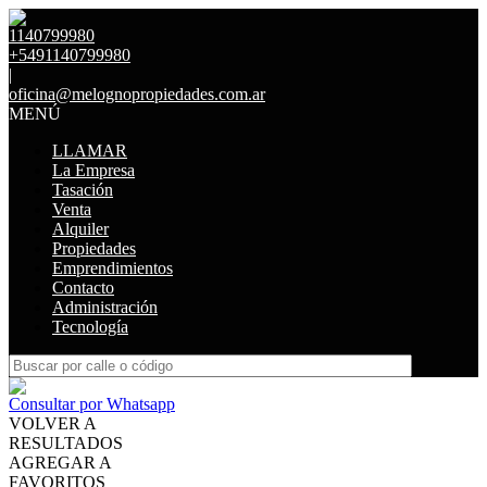
1140799980
+5491140799980
|
oficina@melognopropiedades.com.ar
MENÚ
LLAMAR
La Empresa
Tasación
Venta
Alquiler
Propiedades
Emprendimientos
Contacto
Administración
Tecnología
Consultar por Whatsapp
VOLVER A
RESULTADOS
AGREGAR A
FAVORITOS