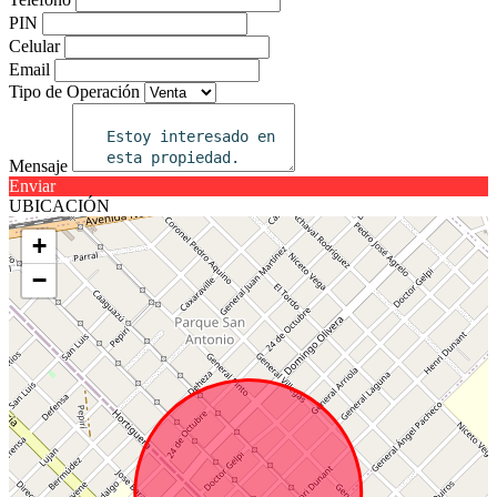
PIN
Celular
Email
Tipo de Operación
Mensaje
Enviar
UBICACIÓN
+
−