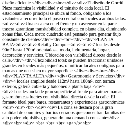
diseño eficiente.</div><div><br></div><div>El diseño de Gorriti
Plaza maximiza la visibilidad y el tránsito de cada local. El
estacionamiento principal se ubica al fondo, obligando a los
visitantes a recorrer todo el paseo central con locales a ambos lados.
</div><div>Una escalera en el frente y un ascensor en la parte
trasera garantizan transitabilidad completa en planta alta, eliminando
zonas frías. Cada metro cuadrado está pensado para generar flujo
constante de clientes</div><div><br></div><div>PLANTA
BAJA</div><div>Retail y Compras</div><div>7 locales desde
90m² hasta 170m² orientados a moda, indumentaria, hogar,
decoración y servicios. Ubicación con visibilidad directa desde la
calle.</div><div>Flexibilidad total: se pueden fraccionar unidades
grandes en locales más pequeños, o unificar locales contiguos para
marcas que necesiten mayor superficie.</div><div><br></div>
<div>PLANTA ALTA</div><div>Gastronomía y Servicios</div>
<div>4 locales amplios desde 112m² hasta 180m², con terraza
exterior, galería cubierta y balconeo a planta baja.</div>
<div>Locales ancla de gran superficie al frente para atraer marcas
gastronómicas fuertes con visibilidad directa desde la calle. El
formato ideal para bares, restaurantes y experiencias gastronómicas.
</div><div><br></div><div>La zona se destaca por la gran
cantidad de countries y barrios cerrados que concentran familias de
alto poder adquisitivo, generando una demanda constante</div>
<div><br></div> <br> <br> <br> <p></p><br>