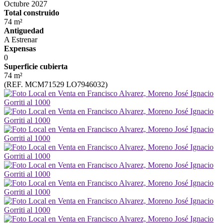
Octubre 2027
Total construido
74 m²
Antiguedad
A Estrenar
Expensas
0
Superficie cubierta
74 m²
(REF. MCM71529 LO7946032)