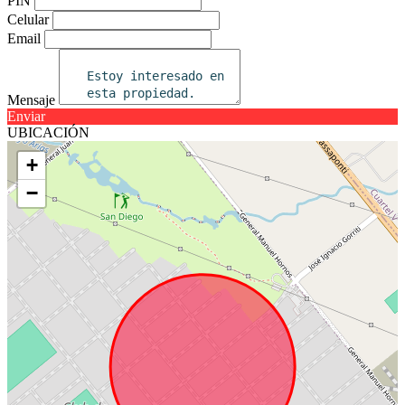
PIN
Celular
Email
Mensaje
Enviar
UBICACIÓN
+
−