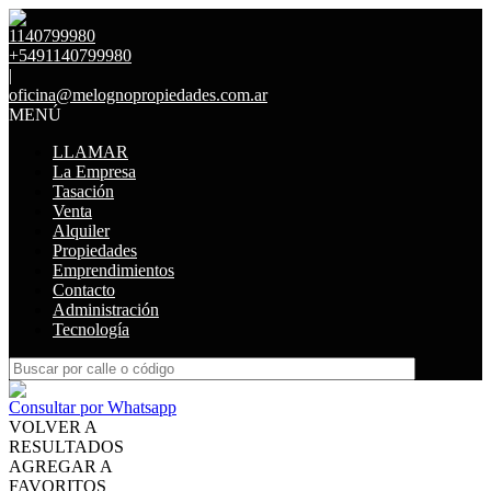
1140799980
+5491140799980
|
oficina@melognopropiedades.com.ar
MENÚ
LLAMAR
La Empresa
Tasación
Venta
Alquiler
Propiedades
Emprendimientos
Contacto
Administración
Tecnología
Consultar por Whatsapp
VOLVER A
RESULTADOS
AGREGAR A
FAVORITOS