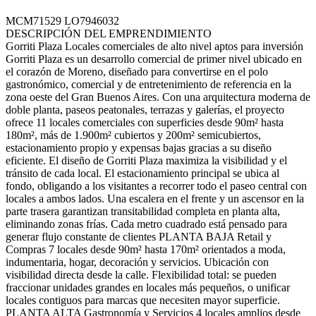
MCM71529 LO7946032
DESCRIPCIÓN DEL EMPRENDIMIENTO
Gorriti Plaza Locales comerciales de alto nivel aptos para inversión
Gorriti Plaza es un desarrollo comercial de primer nivel ubicado en
el corazón de Moreno, diseñado para convertirse en el polo
gastronómico, comercial y de entretenimiento de referencia en la
zona oeste del Gran Buenos Aires. Con una arquitectura moderna de
doble planta, paseos peatonales, terrazas y galerías, el proyecto
ofrece 11 locales comerciales con superficies desde 90m² hasta
180m², más de 1.900m² cubiertos y 200m² semicubiertos,
estacionamiento propio y expensas bajas gracias a su diseño
eficiente. El diseño de Gorriti Plaza maximiza la visibilidad y el
tránsito de cada local. El estacionamiento principal se ubica al
fondo, obligando a los visitantes a recorrer todo el paseo central con
locales a ambos lados. Una escalera en el frente y un ascensor en la
parte trasera garantizan transitabilidad completa en planta alta,
eliminando zonas frías. Cada metro cuadrado está pensado para
generar flujo constante de clientes PLANTA BAJA Retail y
Compras 7 locales desde 90m² hasta 170m² orientados a moda,
indumentaria, hogar, decoración y servicios. Ubicación con
visibilidad directa desde la calle. Flexibilidad total: se pueden
fraccionar unidades grandes en locales más pequeños, o unificar
locales contiguos para marcas que necesiten mayor superficie.
PLANTA ALTA Gastronomía y Servicios 4 locales amplios desde