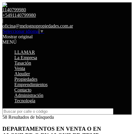
1140799980
+5491140799980
|
oficina@melognopropiedades.com.ar
Seleccionar idioma
▼
Mostrar original
MENÚ
LLAMAR
La Empresa
Tasación
Venta
Alquiler
Propiedades
Emprendimientos
Contacto
Administración
Tecnología
58 Resultados de búsqueda
DEPARTAMENTOS EN VENTA O EN