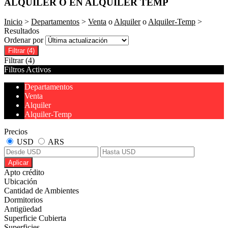
ALQUILER O EN ALQUILER TEMP
Inicio
>
Departamentos
>
Venta
o
Alquiler
o
Alquiler-Temp
>
Resultados
Ordenar por
Filtrar
(4)
Filtrar
(4)
Filtros Activos
Departamentos
Venta
Alquiler
Alquiler-Temp
Precios
USD
ARS
Aplicar
Apto crédito
Ubicación
Cantidad de Ambientes
Dormitorios
Antigüedad
Superficie Cubierta
Superficies