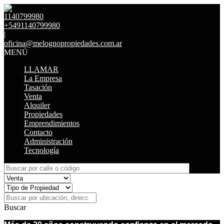
1140799980
+5491140799980
|
oficina@melognopropiedades.com.ar
MENÚ
LLAMAR
La Empresa
Tasación
Venta
Alquiler
Propiedades
Emprendimientos
Contacto
Administración
Tecnología
Buscar