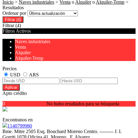
Inicio
>
Naves industriales
>
Venta
o
Alquiler
o
Alquiler-Temp
>
Resultados
Ordenar por
Filtrar
(4)
Filtrar
(4)
Filtros Activos
Naves industriales
Venta
Alquiler
Alquiler-Temp
Precios
USD
ARS
Aplicar
Apto crédito
0
No hubo resultados para su búsqueda
Encontranos en
1140799980
Bme. Mitre 2505 Esq. Bouchard Moreno Centro. --------- J. I.
Gorriti 1078 Oficina 41, Moreno , F. Alvarez.