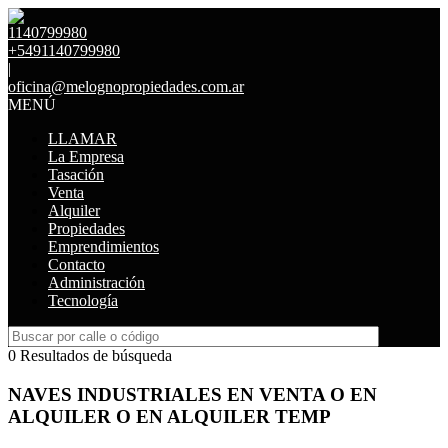
1140799980
+5491140799980
|
oficina@melognopropiedades.com.ar
MENÚ
LLAMAR
La Empresa
Tasación
Venta
Alquiler
Propiedades
Emprendimientos
Contacto
Administración
Tecnología
0 Resultados de búsqueda
NAVES INDUSTRIALES EN VENTA O EN
ALQUILER O EN ALQUILER TEMP