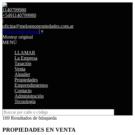
1140799980
+5491140799980
|
oficina@melognopropiedades.com.ar
Seleccionar idioma
▼
Mostrar original
MENÚ
LLAMAR
La Empresa
Tasación
Venta
Alquiler
Propiedades
Emprendimientos
Contacto
Administración
Tecnología
169 Resultados de búsqueda
PROPIEDADES EN VENTA