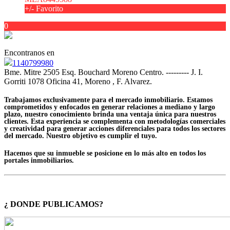
+/- Favorito
0
Encontranos en
1140799980
Bme. Mitre 2505 Esq. Bouchard Moreno Centro. --------- J. I.
Gorriti 1078 Oficina 41, Moreno , F. Alvarez.
Trabajamos exclusivamente para el mercado inmobiliario. Estamos
comprometidos y enfocados en generar relaciones a mediano y largo
plazo, nuestro conocimiento brinda una ventaja única para nuestros
clientes. Esta experiencia se complementa con metodologías comerciales
y creatividad para generar acciones diferenciales para todos los sectores
del mercado. Nuestro objetivo es cumplir el tuyo.
Hacemos que su inmueble se posicione en lo más alto en todos los
portales inmobiliarios.
¿ DONDE PUBLICAMOS?