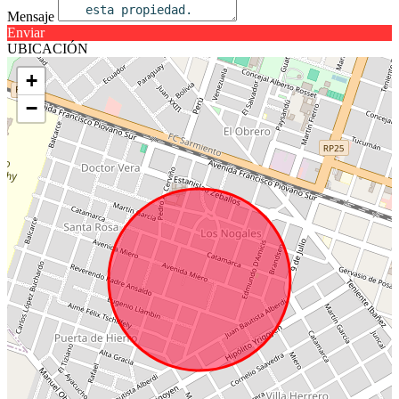
Mensaje
Enviar
UBICACIÓN
+
−