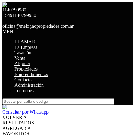
1140799980
+5491140799980
|
oficina@melognopropiedades.com.ar
MENÚ
LLAMAR
La Empresa
Tasación
Venta
Alquiler
Propiedades
Emprendimientos
Contacto
Administración
Tecnología
Consultar por Whatsapp
VOLVER A
RESULTADOS
AGREGAR A
FAVORITOS