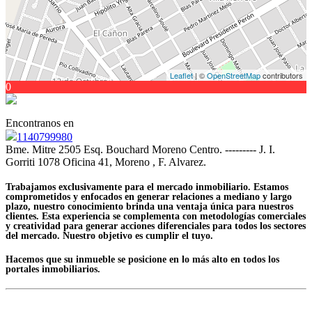
Leaflet
| ©
OpenStreetMap
contributors
0
Encontranos en
1140799980
Bme. Mitre 2505 Esq. Bouchard Moreno Centro. --------- J. I.
Gorriti 1078 Oficina 41, Moreno , F. Alvarez.
Trabajamos exclusivamente para el mercado inmobiliario. Estamos
comprometidos y enfocados en generar relaciones a mediano y largo
plazo, nuestro conocimiento brinda una ventaja única para nuestros
clientes. Esta experiencia se complementa con metodologías comerciales
y creatividad para generar acciones diferenciales para todos los sectores
del mercado. Nuestro objetivo es cumplir el tuyo.
Hacemos que su inmueble se posicione en lo más alto en todos los
portales inmobiliarios.