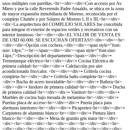
usos múltiples con parrillas.<br></div><div>Con accesos por Av.
Miero y por la calle Reverendo Padre Ansaldo, se ubica en la zona
de mayor expansión inmobiliaria de Moreno, reconocida por el
complejo Chaitén y por Solares de Moreno I, II y III.<br></div>
<div>La arquitectura del COMPLEJO SOLARES fue concebida
para integrar el exterior de espacios verdes y recreativos con un
interior luminoso.<br></div><div>EL VALOR DE VENTA ES
DE U$D 60.000. SE ESCUCHAN OFERTAS!!</div><div><br>
</div><div>Opción con cochera.</div><div><span style="font-
size: 14px;"><br></span></div><div><span style="font-size:
14px;">Descripción del departamento</span></div><div>•
Termotanque eléctrico<br></div><div>• Cocina Eléctrica de
primera calidad<br></div><div>• Calefacción por aire
acondicionado frio/calor. <br></div><div>• Grifería cocina
completa<br></div><div>• Grifería baño completa<br></div>
<div>• Bacha de acero inoxidable<br></div><div>• Bañera<br>
</div><div>• Inodoro de primera calidad<br></div><div>• Ducha
de primera calidad<br></div><div>• Vanitori<br></div><div>•
Muebles de cocina bajo mesada de melamina<br></div><div>•
Puertas placa de acceso<br></div><div>• Puerta placa para
aberturas interiores<br></div><div>• Picaportes<br></div><div>•
Carpintera de aluminio blanco<br></div><div>• Pintura látex
blanco<br></div><div>• Mesa de granito gris mara<br></div>
<div><br></div><div><br></div><div><br></div><div><br>
</div><div><br></div><div><br></div><div><br></div><div>