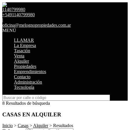
1140799980
+5491140799980
|
oficina@melognopropiedades.com.ar
MENÚ
LLAMAR
La Empresa
Tasación
Venta
Alquiler
Propiedades
Emprendimientos
Contacto
Administración
Tecnología
8 Resultados de búsqueda
CASAS EN ALQUILER
Inicio
>
Casas
>
Alquiler
> Resultados