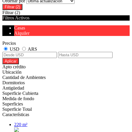
Ordenar por
Filtrar
(2)
Filtrar
(2)
Filtros Activos
Casas
Alquiler
Precios
USD
ARS
Aplicar
Apto crédito
Ubicación
Cantidad de Ambientes
Dormitorios
Antigüedad
Superficie Cubierta
Medida de fondo
Superficies
Superficie Total
Características
220 m²