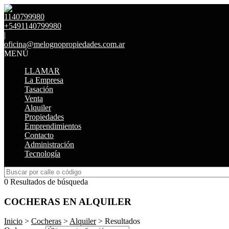
1140799980
+5491140799980
|
oficina@melognopropiedades.com.ar
MENÚ
LLAMAR
La Empresa
Tasación
Venta
Alquiler
Propiedades
Emprendimientos
Contacto
Administración
Tecnología
0 Resultados de búsqueda
COCHERAS EN ALQUILER
Inicio
>
Cocheras
>
Alquiler
> Resultados