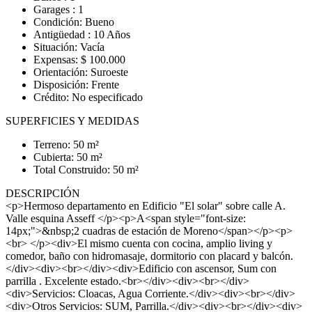
Garages : 1
Condición: Bueno
Antigüedad : 10 Años
Situación: Vacía
Expensas: $ 100.000
Orientación: Suroeste
Disposición: Frente
Crédito: No especificado
SUPERFICIES Y MEDIDAS
Terreno: 50 m²
Cubierta: 50 m²
Total Construido: 50 m²
DESCRIPCIÓN
<p>Hermoso departamento en Edificio "El solar" sobre calle A.
Valle esquina Asseff </p><p>A<span style="font-size:
14px;">&nbsp;2 cuadras de estación de Moreno</span></p><p>
<br> </p><div>El mismo cuenta con cocina, amplio living y
comedor, baño con hidromasaje, dormitorio con placard y balcón.
</div><div><br></div><div>Edificio con ascensor, Sum con
parrilla . Excelente estado.<br></div><div><br></div>
<div>Servicios: Cloacas, Agua Corriente.</div><div><br></div>
<div>Otros Servicios: SUM, Parrilla.</div><div><br></div><div>