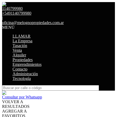
1140799980
+5491140799980
|
oficina@melognopropiedades.com.ar
MENÚ
LLAMAR
La Empresa
Tasación
Venta
Alquiler
Propiedades
Emprendimientos
Contacto
Administración
Tecnología
Consultar por Whatsapp
VOLVER A
RESULTADOS
AGREGAR A
FAVORITOS