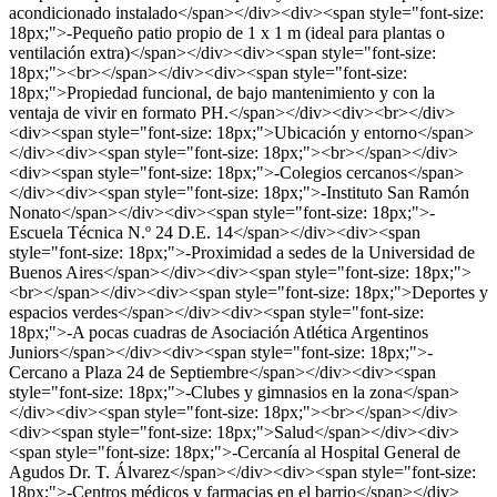
acondicionado instalado</span></div><div><span style="font-size:
18px;">-Pequeño patio propio de 1 x 1 m (ideal para plantas o
ventilación extra)</span></div><div><span style="font-size:
18px;"><br></span></div><div><span style="font-size:
18px;">Propiedad funcional, de bajo mantenimiento y con la
ventaja de vivir en formato PH.</span></div><div><br></div>
<div><span style="font-size: 18px;">Ubicación y entorno</span>
</div><div><span style="font-size: 18px;"><br></span></div>
<div><span style="font-size: 18px;">-Colegios cercanos</span>
</div><div><span style="font-size: 18px;">-Instituto San Ramón
Nonato</span></div><div><span style="font-size: 18px;">-
Escuela Técnica N.º 24 D.E. 14</span></div><div><span
style="font-size: 18px;">-Proximidad a sedes de la Universidad de
Buenos Aires</span></div><div><span style="font-size: 18px;">
<br></span></div><div><span style="font-size: 18px;">Deportes y
espacios verdes</span></div><div><span style="font-size:
18px;">-A pocas cuadras de Asociación Atlética Argentinos
Juniors</span></div><div><span style="font-size: 18px;">-
Cercano a Plaza 24 de Septiembre</span></div><div><span
style="font-size: 18px;">-Clubes y gimnasios en la zona</span>
</div><div><span style="font-size: 18px;"><br></span></div>
<div><span style="font-size: 18px;">Salud</span></div><div>
<span style="font-size: 18px;">-Cercanía al Hospital General de
Agudos Dr. T. Álvarez</span></div><div><span style="font-size:
18px;">-Centros médicos y farmacias en el barrio</span></div>