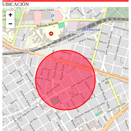
UBICACIÓN
+
−