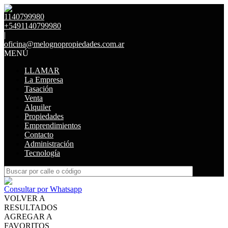
1140799980
+5491140799980
|
oficina@melognopropiedades.com.ar
MENÚ
LLAMAR
La Empresa
Tasación
Venta
Alquiler
Propiedades
Emprendimientos
Contacto
Administración
Tecnología
Consultar por Whatsapp
VOLVER A
RESULTADOS
AGREGAR A
FAVORITOS