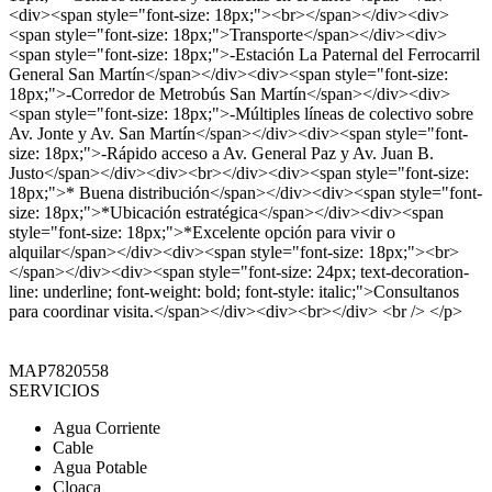
<div><span style="font-size: 18px;"><br></span></div><div>
<span style="font-size: 18px;">Transporte</span></div><div>
<span style="font-size: 18px;">-Estación La Paternal del Ferrocarril
General San Martín</span></div><div><span style="font-size:
18px;">-Corredor de Metrobús San Martín</span></div><div>
<span style="font-size: 18px;">-Múltiples líneas de colectivo sobre
Av. Jonte y Av. San Martín</span></div><div><span style="font-
size: 18px;">-Rápido acceso a Av. General Paz y Av. Juan B.
Justo</span></div><div><br></div><div><span style="font-size:
18px;">* Buena distribución</span></div><div><span style="font-
size: 18px;">*Ubicación estratégica</span></div><div><span
style="font-size: 18px;">*Excelente opción para vivir o
alquilar</span></div><div><span style="font-size: 18px;"><br>
</span></div><div><span style="font-size: 24px; text-decoration-
line: underline; font-weight: bold; font-style: italic;">Consultanos
para coordinar visita.</span></div><div><br></div> <br /> </p>
MAP7820558
SERVICIOS
Agua Corriente
Cable
Agua Potable
Cloaca