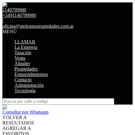
1140799980
+5491140799980
|
oficina@melognopropiedades.com.ar
MENÚ
LLAMAR
La Empresa
Tasación
Venta
Alquiler
Propiedades
Emprendimientos
Contacto
Administración
Tecnología
Consultar por Whatsapp
VOLVER A
RESULTADOS
AGREGAR A
FAVORITOS