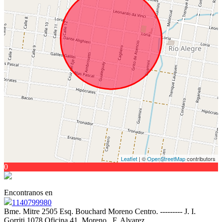
Leaflet
| ©
OpenStreetMap
contributors
0
Encontranos en
1140799980
Bme. Mitre 2505 Esq. Bouchard Moreno Centro. --------- J. I.
Gorriti 1078 Oficina 41, Moreno , F. Alvarez.