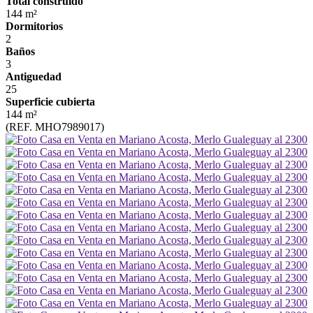
Total construido
144 m²
Dormitorios
2
Baños
3
Antiguedad
25
Superficie cubierta
144 m²
(REF. MHO7989017)