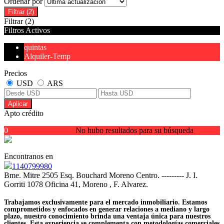
Ordenar por
Filtrar
(2)
Filtrar
(2)
Filtros Activos
quintas
Alquiler-Temp
Precios
USD
ARS
Aplicar
Apto crédito
0
No hubo resultados para su búsqueda
Encontranos en
1140799980
Bme. Mitre 2505 Esq. Bouchard Moreno Centro. --------- J. I.
Gorriti 1078 Oficina 41, Moreno , F. Alvarez.
Trabajamos exclusivamente para el mercado inmobiliario. Estamos
comprometidos y enfocados en generar relaciones a mediano y largo
plazo, nuestro conocimiento brinda una ventaja única para nuestros
clientes. Esta experiencia se complementa con metodologías comerciales