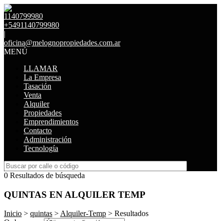
1140799980
+5491140799980
|
oficina@melognopropiedades.com.ar
MENÚ
LLAMAR
La Empresa
Tasación
Venta
Alquiler
Propiedades
Emprendimientos
Contacto
Administración
Tecnología
0 Resultados de búsqueda
QUINTAS EN ALQUILER TEMP
Inicio
>
quintas
>
Alquiler-Temp
> Resultados